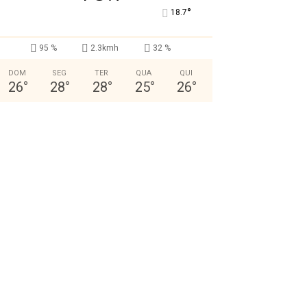
°
18.7
95 %
2.3kmh
32 %
DOM
SEG
TER
QUA
QUI
26
°
28
°
28
°
25
°
26
°