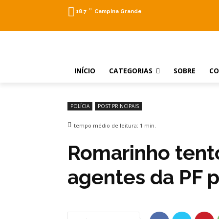
C
18.7
Campina Grande
INÍCIO
CATEGORIAS
SOBRE
C
POLÍCIA
POST PRINCIPAIS
tempo médio de leitura:
1
min.
Romarinho tent
agentes da PF pa