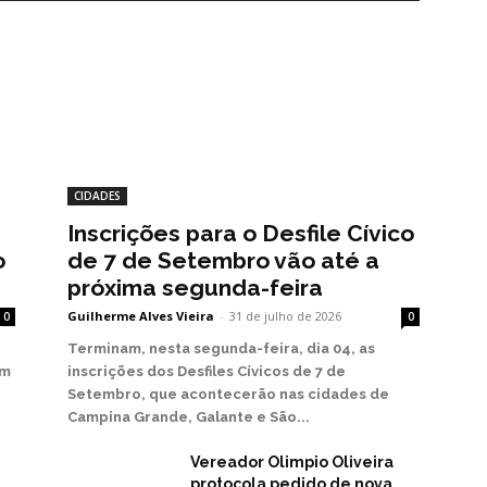
CIDADES
Inscrições para o Desfile Cívico
o
de 7 de Setembro vão até a
próxima segunda-feira
Guilherme Alves Vieira
-
31 de julho de 2026
0
0
Terminam, nesta segunda-feira, dia 04, as
em
inscrições dos Desfiles Cívicos de 7 de
Setembro, que acontecerão nas cidades de
Campina Grande, Galante e São...
Vereador Olimpio Oliveira
protocola pedido de nova