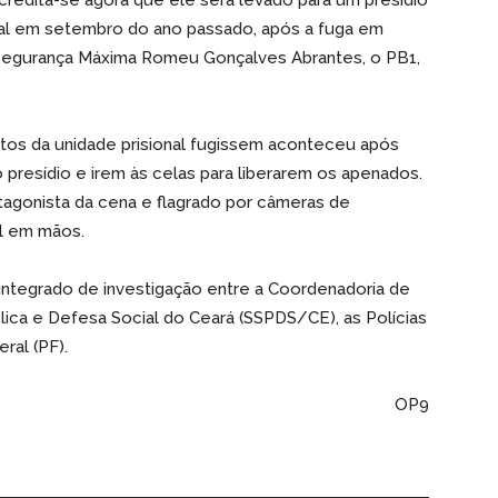
Acredita-se agora que ele será levado para um presídio
nal em setembro do ano passado, após a fuga em
Segurança Máxima Romeu Gonçalves Abrantes, o PB1,
tos da unidade prisional fugissem aconteceu após
 presídio e irem às celas para liberarem os apenados.
tagonista da cena e flagrado por câmeras de
l em mãos.
integrado de investigação entre a Coordenadoria de
blica e Defesa Social do Ceará (SSPDS/CE), as Polícias
eral (PF).
OP9