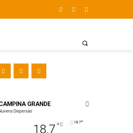
CAMPINA GRANDE
Nuvens Dispersas
°
18.7
°
C
18.7