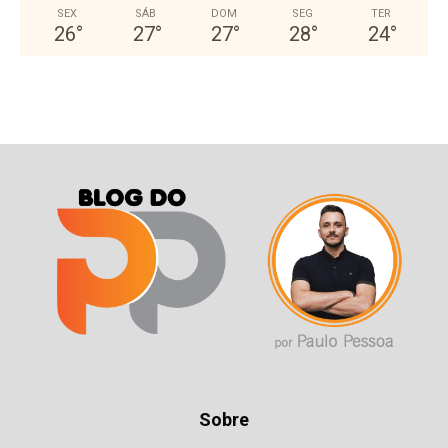
SEX
SÁB
DOM
SEG
TER
26
°
27
°
27
°
28
°
24
°
Sobre