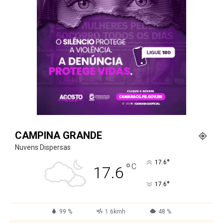
CAMPINA GRANDE
Nuvens Dispersas
°
17.6
°
C
17.6
°
17.6
99 %
1.6kmh
48 %