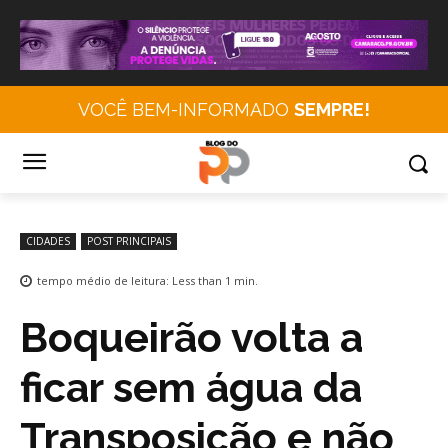
VOCÊ BEM-INFORMADO
SEMPRE!
CIDADES
POST PRINCIPAIS
tempo médio de leitura:
Less than 1
min.
Boqueirão volta a
ficar sem água da
Transposição e não