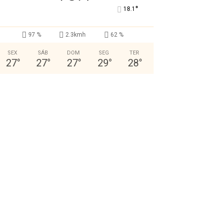
°
18.1
97 %
2.3kmh
62 %
SEX
SÁB
DOM
SEG
TER
27
°
27
°
27
°
29
°
28
°