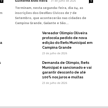
Guilherme Alves Vieira
-
31 de julho de 2026
0
0
Terminam, nesta segunda-feira, dia 04, as
em
inscrições dos Desfiles Cívicos de 7 de
Setembro, que acontecerão nas cidades de
Campina Grande, Galante e São...
Vereador Olimpio Oliveira
protocola pedido de nova
na
edição do Refis Municipal em
Campina Grande
23 de julho de 2026
s
Demanda de Olimpio, Refis
Municipal é sancionado e vai
garantir desconto de até
100% nos juros e multas
23 de julho de 2026