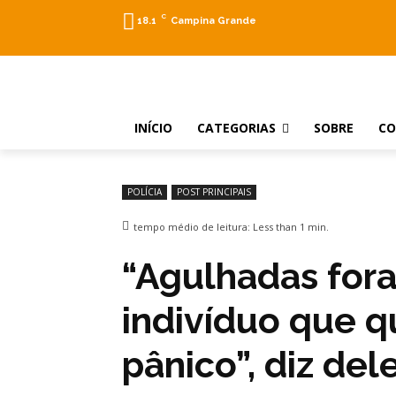
C
18.1
Campina Grande
INÍCIO
CATEGORIAS
SOBRE
C
POLÍCIA
POST PRINCIPAIS
tempo médio de leitura:
Less than 1
min.
“Agulhadas for
indivíduo que q
pânico”, diz de