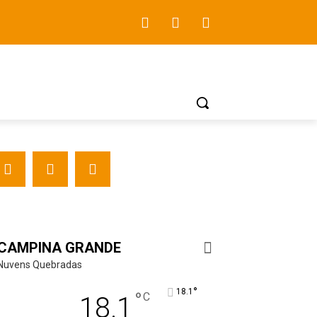
CAMPINA GRANDE
Nuvens Quebradas
°
18.1
°
C
18.1