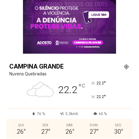
CAMPINA GRANDE
Nuvens Quebradas
°
22.2
°
C
22.2
°
22.2
76 %
5.3kmh
60 %
QUI
SEX
SÁB
DOM
SEG
26
°
27
°
26
°
27
°
30
°