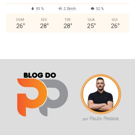
95 %
2.3kmh
32 %
DOM
SEG
TER
QUA
QUI
26
°
28
°
28
°
25
°
26
°