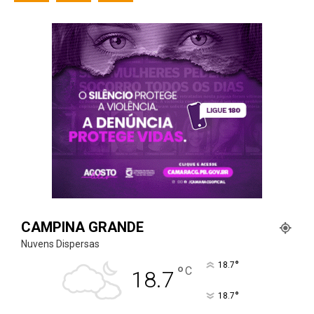
CAMPINA GRANDE
Nuvens Dispersas
°
18.7
°
C
18.7
°
18.7