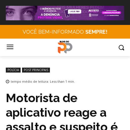
VOCÊ BEM-INFORMADO
SEMPRE!
POLÍCIA
POST PRINCIPAIS
tempo médio de leitura:
Less than 1
min.
Motorista de
aplicativo reage a
assalto e suspeito é