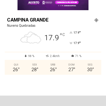
CAMPINA GRANDE
Nuvens Quebradas
°
17.9
°
C
17.9
°
17.9
98 %
2.4kmh
71 %
QUI
SEX
SÁB
DOM
SEG
26
°
28
°
26
°
27
°
30
°