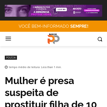
VOCÊ BEM-INFORMADO
SEMPRE!
POLÍCIA
tempo médio de leitura:
Less than 1
min.
Mulher é presa
suspeita de
prostituir filha de 10