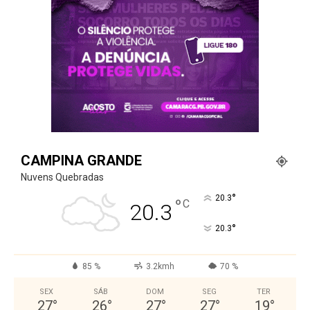
CAMPINA GRANDE
Nuvens Quebradas
°
20.3
°
C
20.3
°
20.3
85 %
3.2kmh
70 %
SEX
SÁB
DOM
SEG
TER
27
°
26
°
27
°
27
°
19
°