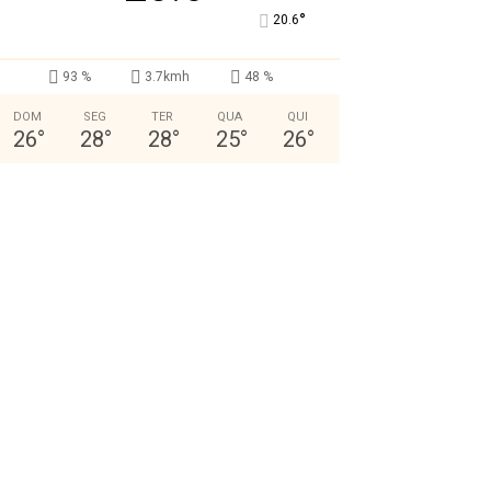
°
20.6
93 %
3.7kmh
48 %
DOM
SEG
TER
QUA
QUI
26
°
28
°
28
°
25
°
26
°