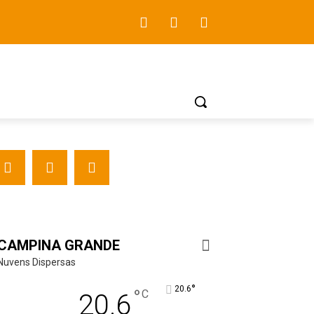
CAMPINA GRANDE
Nuvens Dispersas
°
20.6
°
C
20.6