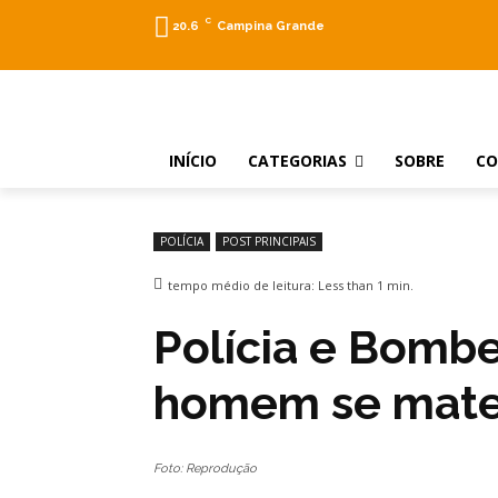
C
20.6
Campina Grande
INÍCIO
CATEGORIAS
SOBRE
C
POLÍCIA
POST PRINCIPAIS
tempo médio de leitura:
Less than 1
min.
Polícia e Bombe
homem se mate
Foto: Reprodução