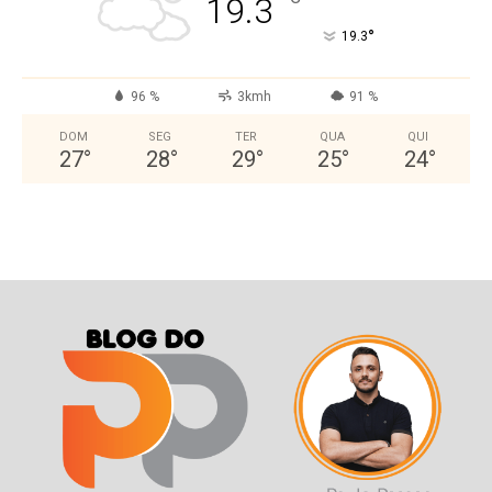
°
19.3
°
19.3
96 %
3kmh
91 %
DOM
SEG
TER
QUA
QUI
27
°
28
°
29
°
25
°
24
°