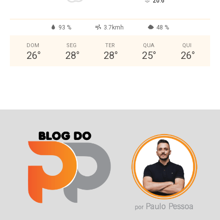
°
20.6
93 %
3.7kmh
48 %
DOM
SEG
TER
QUA
QUI
26
°
28
°
28
°
25
°
26
°