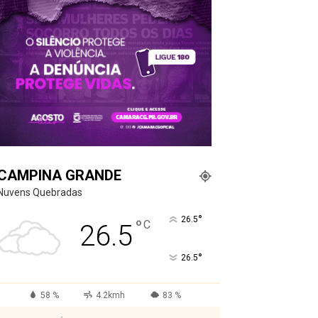
CAMPINA GRANDE
Nuvens Quebradas
°
26.5
°
C
26.5
°
26.5
58 %
4.2kmh
83 %