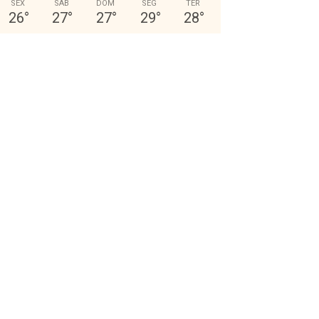
SEX
SÁB
DOM
SEG
TER
26
°
27
°
27
°
29
°
28
°