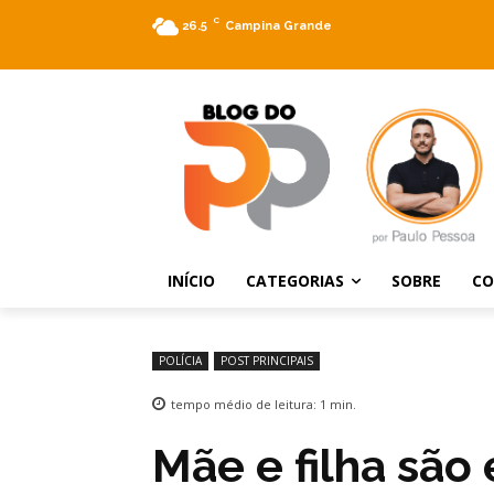
C
26.5
Campina Grande
INÍCIO
CATEGORIAS
SOBRE
C
POLÍCIA
POST PRINCIPAIS
tempo médio de leitura:
1
min.
Mãe e filha são