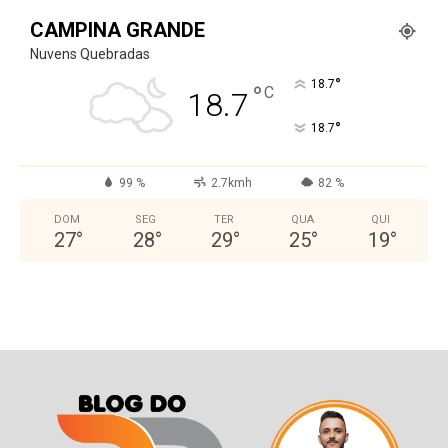
CAMPINA GRANDE
Nuvens Quebradas
°
18.7
°
C
18.7
°
18.7
99 %
2.7kmh
82 %
DOM
SEG
TER
QUA
QUI
27
°
28
°
29
°
25
°
19
°