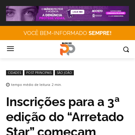
VOCÊ BEM-INFORMADO
SEMPRE!
CIDADES
POST PRINCIPAIS
SÃO JOÃO
tempo médio de leitura:
2
min.
Inscrições para a 3ª
edição do “Arretado
Star” começam