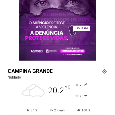
CAMPINA GRANDE
Nublado
°
20.2
°
C
20.2
°
20.2
87 %
2.4kmh
100 %