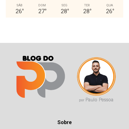
SÁB
DOM
SEG
TER
QUA
26
°
27
°
28
°
28
°
26
°
Sobre