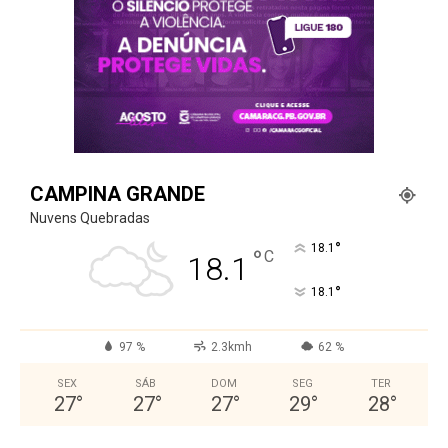
CAMPINA GRANDE
Nuvens Quebradas
°
18.1
°
C
18.1
°
18.1
97 %
2.3kmh
62 %
SEX
SÁB
DOM
SEG
TER
27
°
27
°
27
°
29
°
28
°