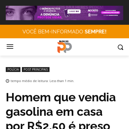
VOCÊ BEM-INFORMADO
SEMPRE!
POLÍCIA
POST PRINCIPAIS
tempo médio de leitura:
Less than 1
min.
Homem que vendia
gasolina em casa
por R$2,50 é preso