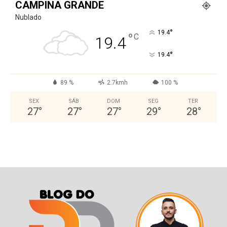
CAMPINA GRANDE
Nublado
°
19.4
°
C
19.4
°
19.4
89 %
2.7kmh
100 %
SEX
SÁB
DOM
SEG
TER
27
°
27
°
27
°
29
°
28
°